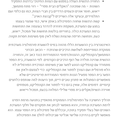
החוויה הרגשית העולה במפגש עם הצוות החינוכי בדרגות התפקיד
השונות – מה שמכונה "האקלים הבית ספרי" – רווי מתח מתמשך,
ייאוש, חוסר אונים וכעסים הדדיים בין חברי הצוות, כמו גם כלפי ועם
התלמידים, ובעיקר אלה השייכים ל"קבוצת האויב".
קשת הרגשות שחווה הפסיכולוג באופן אישי, כמי שמצוי בעצמו
במגע עם המערכת, משקפת וחוזרת להדהד בעוצמה את התחושות
ברמת המערכת כולה. בחווייתו בולטות תחושות של תסכול, ייאוש,
כעס, ותחושה חריפה שהצוות נשלח לאין סוף משימות חסרות תקווה.
האינטגרציה בין ההשערות הללו מהווה בסיס להשערת פורמולציה מערכתית
ממוקדת המתייחסת לשלושת הרכיבים שהוזכרו – הכאב הכרוני
המתמשך/הקונפליקט, ההגנות/דפוסי ההתמודדות כנגד כאב זה, והחוויה
הרגשית שהינה תולדה של רצף הרכיבים הקודמים. לפי ההשערה, בית הספר
מתמודד עם קונפליקט הנוגע לפער שבין משימתו המרכזית הפורמלית לזו
הלא פורמלית ועם הצורך לפתור את הקונפליקט. כדי לצמצם ולאזן את
הפער בית הספר מפעיל הגנות ודפוסי התמודדות פרימיטיביים שלא
מאפשרים הסתגלות או פתרון טובים דיים, תוך היענות למה שנתפס כלחצים
קיומיים. דפוסים אלה, שאין בהם כדי לפתור את הקונפליקט, מטפחים
אווירה רגשית/אקלים בית ספרי שלילי המלווה בכעס, תסכול וייאוש.
תהליך החשיבה על הפורמולציה הממוקדת מתאפיין בתנועה מרמת הפרט
לרמת המערכת ובחזרה, והוא מאפשר לבחון את תפקודם של חלקי המערכת
השונים ושל בעלי תפקיד בתוכה, ובכללם של פסיכולוג בית הספר עצמו. הוא
מאפשר לקיים בהדרכה שלישי אנליטי שביכולתו לחלץ את הפסיכולוג