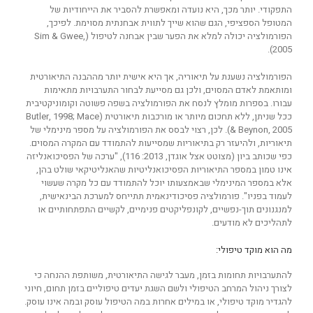
התפקודי. יותר מכך, היא נועדה ומאפשרת להסביר את הייחודיות של
המטופל הספציפי, הגם שהוא שייך לתווית אבחנתית מסוימת. לפיכך,
הפורמולציה יכולה למלא את הפער שבין אבחנה לטיפול (Sim & Gwee,
2005).
הפורמולציה נשענת על תיאוריה, אך היא אישית יותר מההבנה התיאורטית
ומותאמת לאדם המסוים, ולכן גם מסייעת לבחור התערבויות מתאימות
עבורו. בספרות מומלץ לנסח את הפורמולציה בשפה פשוטה וקומוניקטיבית
ככל שניתן, ללא תחכום מיותר או מורכבות תיאורטית (Butler, 1998; Mace
& Beynon, 2005). לכן, רצוי לבסס את הפורמולציה על מספר מינימלי של
תיאוריות, ולהיעזר רק בתיאוריות שמסייעות להתמודד עם המקרה המסוים.
כפי שכותב ביון (מצוטט אצל אוגדן, 2013: 116), "ערכה של הפסיכואנליזה
אינו טמון במספר התיאוריות הפסיכואנליטיות שהאנליטיקאי שולט בהן,
אלא במספר המינימלי שבאמצעותו יוכל להתמודד עם כל מקרה שעשוי
לעמוד בפניו". פורמולציה פסיכודינאמית תתייחס למערכת הבינאישית,
למנגנונים תוך-נפשיים, לקונפליקטים פנימיים, לקשיים התפתחותיים או
לתהליכים לא מודעים.
מה הוא מוקד טיפולי:
להתערבויות תחומות בזמן, מעבר לגישה התיאורטית, משותפת ההנחה כי
לצורך ניהול המרחב הטיפולי ולשם השגת יעדים טיפוליים בזמן תחום, חיוני
להגדיר מוקד טיפולי, או במילים אחרות במה הטיפול עוסק ובמה אינו עוסק.