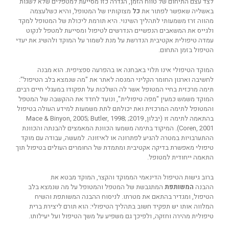
לצד עצם התיחום של טווח הזמן, הגדרה כזו מסייעת למטפלים שלא לשגות
באשליה שאפשר לפתור את
כל
מצוקותיו של המטופל, והיא כשלעצמה
מהווה זרז משמעותי לתהליך השינוי. היא תורמת ליכולת של המטופל למקד
ולגייס את המשאבים הנפשיים הנדרשים לטיפול ומסייעת למטפל לנקוט
עמדה טיפולית אקטיבית הנדרשת על מנת לשמור על המוקד ולהשיג את יעדי
הטיפול בזמן התחום.
המוקד הטיפולי אינו תלוי באבחנה או בהפרעה ספציפית. הוא מבנה
לחשיבה וארגון החומר הקליני המנסה לאתר את "מה שנמצא בלב הטיפול":
תימה מרכזית בחיי המטופל אשר לה השלכות על תפקודו במעגלי חיים רבים.
המוקד משמש כמעין "מפה טיפולית", ונועד לחדד את ההקשבה של המטפל
והמטופל לתימה המרכזית ואת יכולתם לתת משמעות למידע העולה בטיפול
בהתאמה לתימה זו (יבלון, 2019; Mace & Binyon, 2005; Butler, 1998;
Coren, 2001). המיקוד בתימה משמעו הכוונת המאמצים להבנתה והכוונת
ההתערבויות במטרה להגיע לפתרונה או לאיזונה. למעשה, עבודה עם מוקד
טיפולי מאפשרת בדיקה אקטיבית ומתמדת של החומרים העולים בטיפול תוך
התאמה ייחודית למטופל.
ברוב גישות הטיפול הדינאמי הממוקד והקצר, המוקד מבטא את
ההבנה
המשותפת
המתגבשת של המטפל והמטופל על מה שנמצא בלב
הטיפול, ומגדיר בהתאם את מטרתו. לניסוח ההבנה המשותפת והשיח
המלווה אותו יש תפקיד חשוב בתהליך הטיפולי: הוא תורם ליצירת ברית
טיפולית מהירה וחזקה, ולפיכך גם משפיע על משך הטיפול ועל יעילותו.