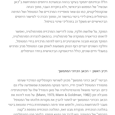
הללו ובחינתם יתמקד בעיקר בהווה ובמערכת היחסים המתרחשת ב"כאן
ועכשיו" של המפגש הבינאישי, ולא בחקירת העבר, מתוך הנחה
שהקונפליקטים, כמו גם שאר מאפייניו המרכזיים של המטופל ושל התימה
הטיפולית באים לידי ביטוי במישור זה, ומתוך הכרה כי למישור היחסים
הבינאישיים יש משקל רב בתהליכי שינוי בטיפול.
המוקד, על שלושת חלקיו, עונה לדרישה המרכזית מפורמולציה, ואפשר
לראותו כוריאציה ממוקדת של פורמולציה. בהתאם להגדרת הפורמולציה,
המוקד מבטא תובנה אינטגרטיבית ביחס לתימה מרכזית בחיי המטופל,
וחלקיו השונים יוצרים רצף הנותן משמעות לאופן שבו המטופל מגיב ומרגיש
במעגלי חיים שונים, כולל הדינאמיקה הבינאישית בחדר הטיפולים.
רכיב ראשון – הכאב הכרוני המתמשך:
הביטוי "כאב כרוני מתמשך" מכוון לשורשי הקונפליקט המרכזי שעימו
מתמודד המטופל לאורך חייו, היוצר מצוקה מתמשכת שמשפיעה עליו גם
כיום. הביטוי מושאל מהטרמינולוגיה של מאן והמודל שלו על פסיכותרפיה
מוגבלת זמן (Mann, 1973; Mann & Goldman, 1982). על מנת לזהות את
הכאב הכרוני המתמשך יש לחתור להבין את מקורות תלונתו של המטופל
מעבר להתרחשות בהווה, ולחפש אחר תימה המשתחזרת בחייו ומוצאת ביטוי
בתלונה הנוכחית. מנקודת מבט זאת, התלונה הנוכחית נתפסת כ"קצה
הקרחון" של המצוקה, ויש לברר מה נמצא תחתיו, כלומר מהו הקונפליקט