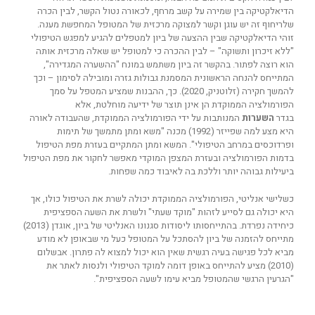
הדיאלקטיקה בין שמירה על קשב מרחף, לכאורה נטול הקשר, לבין הכרה
שלריחוף זה יש עוגן וקשר למצוקה מרכזית של המטופל המחפשת מענה.
זוהי הדיאלקטיקה שבין ההצעה של ביון למטפלים להגיע למפגש הטיפולי
"ללא זיכרון ותשוקה" – לבין ההכרה כי למטופל יש שאלה מרכזית אותה
הוא רוצה לפתור. בהקשר זה ביון משתמש במונח "ההשערה המגדירה",
המתייחס להנחה הראשונית המסמנת גבולות גזרה ומובילה לסימון – וכך
להמשך חקירה (זלוטניק, 2020). כך, ההבנות שמציע המטפל על סמך
הפורמולציה הממוקדת הן אינן תוצר של ידיעה מוחלטת, אלא
בגדר
השערות
המנותבות על ידי הפורמולציה הממוקדת, שהעבודה לאורה
היא מצע למה שפייזר (1992) מכנה "משא ומתן מתמשך של תימות
ופרדוכסים במרחב הטיפולי". המשא ומתן המתקיים בעזרת מפת הטיפול
בדמות הפורמולציה ובעזרת המצפן המוקדי מאפשר לחקור את מפת הטיפול
ביעילות גבוהה יותר וללכת בה לאיבוד כמה שפחות.
כשלישי אנליטי, הפורמולציה הממוקדת יכולה לשרת את הטיפול כולו, אך
היא יכולה גם לסייע לזהות "מוקד שעתי" ולשרת את השעה הספציפית
כיחידה נפרדת. בהתייחסותו ליסודות סגנונו האנליטי של ביון, אוגדן (2013)
מתייחס להזמנה של ביון להסתכל על המטופל כעל מי שבאופן לא מודע
מביא לכל פגישה בעיה רגשית שאין הוא יכול למצוא לה פתרון. אבשלום
(2010) מציע להתייחס באופן דומה למוקד הטיפולי ולנסות לאתר את
"הגרעין הרגשי שהמטופל מביא עימו לשעה הספציפית".