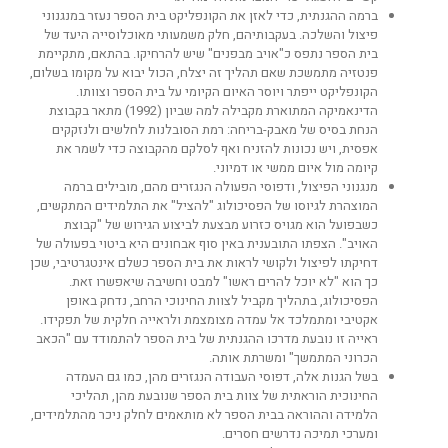
ברמה ההגנתית, כדי לאזן את הקונפליקט בית הספר נעזר במנגנוני
פיצול והשלכה. בעקבותיהם, חלק משמעותי מאוכלוסייה היעד של
בית הספר נתפס כ"אויב מבפנים" שיש להרחיקו. בהתאם, מתקיימת
פנטזיה מתמשכת שאם תהליך זה יצלח, הכול יבוא על מקומו בשלום,
הקונפליקט ייפתר ויוסר האיום הקיומי על בית הספר וצוותו.
הדינאמיקה המתוארת מקבילה למה שביון (1992) מתאר בקבוצת
הנחת בסיס של מאבק-בריחה: רמת הסובלנות לחלשים ולנזקקים
אפסית, ויש נכונות להזניח ואף לסלקם מהקבוצה כדי לשמר את
קיומה מול איום ממשי או דמיוני.
מנגנוני הפיצול, ודפוסי הפעולה הנגזרים מהם, מובילים ברמה
המוצהרת לגיוסו של הפסיכולוג "להציל" את התלמידים המתקשים,
כשבפועל הוא מגויס כזרוע מבצעת לביצוע הגירוש של "קבוצת
האויב". הצפתו התובענית באין סוף אבחונים היא ביטוי בפעולה של
דחיקתו לפיצול ולקושי לראות את בית הספר כשלם אינטגרטיבי, שכן
כך הוא "לא יוכל להרים ראשו" למבט וחשיבה שיאפשרו זאת.
הפסיכולוג, בתהליך מקביל לצוות החינוכי הרחב, נדחק באופן
אקטיבי ומתמלכד אל עמדה מצומצמת ולראייה חלקית של תפקידו.
ראייה זו נובעת מדרכו ההגנתית של בית הספר להתמודד עם "הכאב
הכרוני המתמשך" ומשרתת אותה.
בשל הגנות אלה, דפוסי העבודה הנגזרים מהן, כמו גם העמדה
החינוכית הוראתית של צוות בית הספר שנובעת מהן, תהליכי
הלמידה וההוראה בבית הספר לא מותאמים לחלק ניכר מהתלמידים,
ומערכי תמיכה נדרשים חסרים.