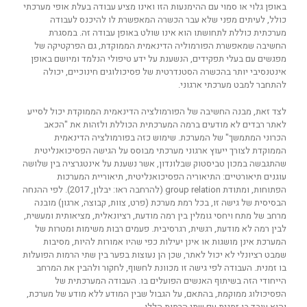
באופן גלוי או סמוי עם ההימנעות הזו ואינו מציע עבודה בעלת אופי מערכתי
כולל, לעיתים מפני שלא עבר הכשרה המאפשרת לו להיכנס לעבודה
מערכתית כוללת לתחושתו הוא אינו שולט באופן עבודה זה. במסגרת
החשיבה שמאפשרת הפורמוליה הדינאמית הממוקדת, גם הפרקטיקה של
מפגשים עם בעלי תפקידים, הנשענת על ידע טיפולי הנלמד ומיושם באופן
אינטנסיבי יותר בהכשרה הסטנדרטית של פסיכולוגים חינוכיים, יכולה
להתחבר למבט מערכתי ארגוני.
לצד זאת, מבנה החשיבה של הפורמולציה הדינאמית הממוקדת יכול לסייע
לאתר רבדים לא מודעים ברמה המערכתית הכוללת ולזהות את "הכאב
הכרוני המתמשך" של המערכת. שימוש כזה בפורמולציה הדינאמית
הממוקדת לצורך ייעוץ ארגוני מערכתי מבוסס על הגישה הפסיכואנליטית
שהתגבשה במכון טביסטוק שבלונדון, אשר נשענת על אינטגרציה בין שלושה
עוגנים תיאורטיים: התיאוריה הפסיכואנליטית, תיאוריית המערכות
הפתוחות, ומתודת group relation (להרחבה ראו: יבלון, 2017). לפי ההנחה
הבסיסית של גישה זו, בכל רמת מערכת (פרט, צוות, קבוצה, ארגון) מובנה
מרחב של מתח ויחסי גומלין בין רמה מודעת, רציונאלית, מציאותית ומעשית,
לבין רמה לא מודעת, רגשית, רגרסיבית. פעמים רבות משימות ומטרות של
המערכת אינן מושגות או אינן יעילות כפי שהיו אמורות להיות, מסיבות
שמבט רציונלי לא יכול לאתר, שכן הן נעוצות בפער בין שתי הרמות הפועלות
בו זמנית. העבודה לפי גישה זו מכוונת לחשוף, לחקור ולהבין את המרחב
הייחודי הזה בשיתוף האנשים הפועלים בו. העבודה המערכתית של
הפסיכולוג ממוקמת, בהתאם, על הגבול שבין המודע ללא מודע של מערכת,
והוא עובד בו זמנית עם שתי הרמות הללו.