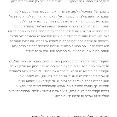
ובמקרה של המפגש הבין-מקצועי – לשיתוף הפעולה בין המשתתפים בדיון.
בהמשך, על הפסיכולוג לנתב את הדיון ואת התובנות העולות ממנו לתוך
המבנה של הפורמולציה הממוקדת. עליו לאסוף את המידע לכדי ניסוחה של
תובנה אינטגרטיבית המאתרת את רכיבי המוקד, כך שיהיה ברור לכל
המשתתפים מהו הכאב הכרוני המתמשך שעימו התלמיד מתמודד במסגרת
בית הספר או שמשבש את יכולתו לתפקד בבית הספר; כיצד הוא מתמודד עם
כאב זה, ובאילו אופנים התמודדות זו אינה מותאמת או מסתגלת דיה ויוצרת
עימותים או מצוקה בהתייחס לתהליכי למידה או למפגש עם רכיבי המערכת;
ולא פחות מכך – מה החוויה הרגשית שעימה התלמיד מסתובב ברחבי בית
הספר ומה הוא חווה במגעיו עם הסביבה האנושית או הלימודית.
תפקיד הפסיכולוג לא מסתכם כמובן בארגון המידע במבנה של הפורמולציה
הדינאמית הממוקדת. על מנת לאסוף את המידע עליו לכוון את הדיון באופן
אקטיבי ולהוביל את אנשי הצוות לחפש את המידע, לשאול שאלות ולהעלות
השערות לגבי הרכיבים השונים של המוקד. למעשה, עליו להזמין את
המשתתפים לתהליך של בדיקה וחיפוש של נקודות עוגן נוספות על זו
הידועה. כך, בעזרת הפורמולציה, מסייע הפסיכולוג לצוות הבין-מקצועי
לפתח נקודת מבט בינוקולרית, וליצור את ה"שלישי אנליטי" ההכרחי ליציאה
ממלכוד של עמדה או סכמה ידועה מראש.
שימוש בפורמולציה ממוקדת במפגש פרטני עם בעל תפקיד