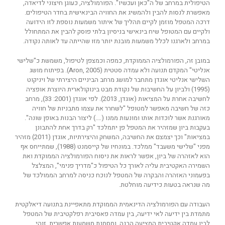
הטיפולית במרחב של ה"כאן ועכשיו". הפורמולציה, כעוגן חיצוני לדיאדה,
מאפשרת לנסות להבין ולהמשיג את החוויה הבינאישית בחדר הטיפולים.
דרכה המטפל מוזמן לקיים תהליך של איתור משמעות נוספת לזו הידועה
ולקיים עם המטופל שיח בינאישי בניסיון בלתי פוסק להבין את המתחולל
במרחב ולארגנו לכלל משמעות מובנת יותר מזו שהייתה עד לאותה נקודה.
במובן זה, הפורמולציה הממוקדת, כמפה וכמצפן לטיפול, משמשת כ"שלישי
אנליטי" המקדם תנועה ולא עמדה סטטית (Aron, 2005). בפיתוח מושג
השלישי אנליטי אוגדן מתחבר למושג מרחב הביניים היצירתי של ויניקוט
(1995) ולביון על החשיבות של נקודת מבט בינוקולארית היוצרת אופציה
לחשיבה אחרת על המציאות (אוגדן, 2013). לפי אוגדן (2001: 33), מרחב
כזה של חשיבה מאפשר למטופל "לשחרר את עצמו מתבניות של חוויה
מאורגנת אשר לוכדות אותו ומונעות ממנו (….) ליצור הבנות באופן שונה".
בעקבות ביון שמזהיר את המטפל פן יתמלכד "רק בדרך אחת להתבונן
במציאות" וכך יצמצם את החשיבה, המשחק והיצירתיות, אוגדן (2011) מזהיר
מפני "שלישי משעבד" ממלכד. במונחיו של קייסמנט (1988), שמתייחס אף
הוא לאזהרה של ביון, אפשר לראות את ניסוח הפורמולציה הממוקדת ואת
השמירה האקטיבית עליה לאורך כל הטיפול כ"מדריך פנימי", המצלצל
בפעמוני האזהרה והבקרה של המטפל לנוכח כניסה למרחב הממולכד של
מה שנראה בטעות כידיעה מוחלטת.
העבודה עם הפורמולציה הדינאמית הממוקדת מתאפיינת בתנועה דיאלקטית
מתמדת בין ידיעה לאי ידיעה, בין עמדה פאסיבית רפלקטיבית של המטפל
לבין עמדה אקטיבית המציעה הבנה, ומסמנת משמעות אפשרית. זוהי