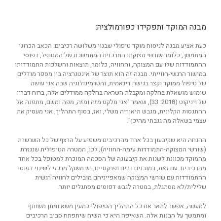
מבנה המוקד ותפקידו כפורמולציה:
כעת אציע מבנה לניסוח מוקד טיפולי שבנוי משלושה רכיבים: הכאב הכרוני
המתמשך, כלומר שורשי מצוקתו המרכזית המתמשכת של המטופל, דפוסי
ההתמודדות שלו עם המצוקה, והחוויה, כלומר, תוצאות והשלכות התמודדותו
במישור הרגשי-חווייתי. מבנה זה הוא תוצר של אינטגרציה בין מספר מודלים
של טיפול ממוקד וקצר בגישה דינאמית, והטרמינולוגיה שבה אני עושה
שימוש מושאלת בחלקה ומקבלת השראה בחלקה ממודלים אלה, ברוח דבריו
של ויניקוט (2018: 33), שאמר "אני מלקט מזה ומזה, מפה ומשם, מתפנה אל
ההתנסות הקלינית, מגבש תיאוריה משלי, ואז, בסוף התהליך, אני מעסיק את
עצמי בשאלה מה גנבתי מהיכן".
ההנחה היא שקיבעון בכל אחד מהרכיבים משפיע על הרצף של כל השרשרת
(שורשי המצוקה-התמודדות עימה-החוויה); לכן, המטרה הטיפולית שנגזרת
מהמוקד מכוונת לשנות את קיבעונה של הסכמה המוכרת למטופל בכל אחד
מהרכיבים. עם זאת, במובנים רבים ופרקטיים, יש משקל מרכזי לשינוי דפוסי
ההתמודדות עם שורשי המצוקה שמאפייניהם מובילים לחוויה רגשית
שלילית/לא מסתגלת, במטרה לגבש דפוסים מסתגלים יותר.
למעשה, אפשר לתאר את כל התהליך הטיפולי כמעין משא ומתן משותף
ומתמשך על הבנות אלה. השאיפה היא כי השיח שיתפתח סביב הרכיבים