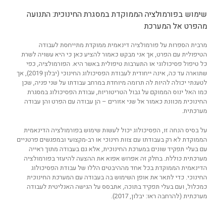
שימוש בפורמולציה הממוקדת במסגרת החינוכית: התנועה
מהפרט אל המערכת
מרבית הספרות על פורמולציה דינאמית ממוקדת מתייחסת לעבודה
הטיפולית עם הפרט, אך אני מבקש כאמור להציע כאן כי היא עשויה לשרת
כל טיפול פסיכולוגי או התערבות טיפולית באשר היא. הפורמולציה, כפי
שתוארה עד כה, אינה ייחודית לעבודת הפסיכולוג החינוכי (יבלון 2019), אך
לטענתי יכולה להיות לה תרומה מיוחדת במרחב עבודתו על שני פניה, שכן
כמו האל ינוס הממוקם על גבול הטריטוריות, עבודת הפסיכולוג במסגרת
החינוכית מכוונת כאמור אל שני אזורים – הן עבודה עם הפרט והן עבודה
מערכתית.
על בסיס הנחה זו, הפסיכולוג יכול לעשות שימוש בפורמולציה הדינאמית
הממוקדת לא רק בעבודתו עם צוות חינוכי או רב-מקצועי ובמפגשים פרטניים
עם בעלי תפקיד שונים במערכת החינוכית, אלא גם בעבודה מתוך ראייה
מערכתית כוללת. בחלק זה אפרוש אפוא את ההצעה להיעזר בפורמולציה
הדינאמית הממוקדת בכל אחד מההיבטים הללו של עבודת הפסיכולוג
החינוכי. כדי לתאר את אופן השימוש בה בעבודה עם המערכת החינוכית
כמכלול, ועם בעלי תפקיד בתוכה, אתבסס על הגישה האנליטית לעבודה
מערכתית (להרחבה ראו: יבלון, 2017).