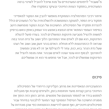
מ"שעבוד" לדפוסים המערכתיים על מנת שיוכל להוביל לשינוי ברמה
המערכתית, בתפקוד הצוות החינוכי ובעיקר בתפקודו שלו.
איתור רכיבי הפורמולציה הממוקדת מאפשר להבין את המקור למאפייני
תפקוד בית הספר, למצוקה המתמשכת ולהשלכותיה על כל המעורבים כולל
להגדרת תפקידו של הפסיכולוג. החשיבות של הבנת המקור מומחשת היטב
בסיפור העממי המתאר אדם הנמצא באמצע נהר ועסוק באופן נואש בניסיון
למשות ולהציל מטביעה תינוקות המושלכים לנהר. בעודו פועל להצלת
התינוקות, הוא שם לב לאדם אחר המתרוצץ הלוך ושוב על גדת הנהר במה
שנראה לו כהתרוצצות ללא תוחלת. האדם בנהר זועק שוב ושוב אל רעהו
שעל גדת הנהר: בוא, כנס, עזור לי להצילם! אך זה לא מגיב וממשיך
להתרוצץ. לבסוף הוא עוצר ועונה לאדם שבנהר: אתה מנסה להציל את
התינוקות שמושלכים לנהר, אבל אני מחפש מי הוא זה שמשליכם.
סיכום
ההתערבויות המאפיינות את מרחב הקליניקה הייחודי של הפסיכולוג
החינוכי ברובן קצרות מועד ותחומות בזמן, ולעיתים קרובות אף מוגבלות
למפגש בודד או למספר מצומצם של מפגשים. מרחב הזמן הזה הופך את
מסגרת החשיבה של הטיפול הממוקד קצר המועד לרלבנטי במיוחד עבור
פסיכולוגים חינוכיים, ואף תואם לדרישות ההתמחות כפי שהן מוגדרות על