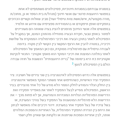
במסגרת עבודתם במסגרות חינוכיות, פסיכולוגים משתתפים לא אחת
במפגשי היוועצות פרטני עם אנשי חינוך (מנהל/ת בית הספר או גן, מחנכ/ת
,מורה מקצועי/ת, איש/אשת צוות טיפולי ועוד) סביב שאלות וקשיים הכרוכים
בתפקידם ואופן תיפקודם או בהתמודדות ספציפית עם אירוע או תלמיד.
במפגשים אלה אנשי החינוך מוזמנים להציג בעיה שאותה הם מעוניינים
לפתור. באופן טבעי, חקירת הבעיה מתחילה מהתוכן המוצג, אך במקביל על
הפסיכולוג לאתר בתוכן הבעיה את רכיבי הפורמולציה הממוקדת על שלושת
רכיביה, במטרה להבין את הרצף המקשר בין הקושי לבין מקורו. בדומה
לעבודה טיפולית עם פורמולציה ממוקדת, גם כאן המאמץ של הפסיכולוג
לאתר בתלונה המוצגת את רכיבי המוקד הוא מאמץ אקטיבי. התנאי לנקיטת
אקטיביות כזו היא ביסוסה של "ברית היוועצותית" הנשענת על חוזה עבודה
3
הולם בין הפסיכולוג לנועץ.
במפגשים אלה נדרש הפסיכולוג לאינטגרציה בין שני צירים של חשיבה: ציר
התפקיד וציר האישיות, כשהחיפוש אחר משתני המוקד מאפשר אינטגרציה
בין החלק הגלוי והמודע לחלק הסמוי הלא מודע של כל אחד מהצירים. בציר
הראשון, הפסיכולוג מסייע לבעל התפקיד לאתר את מאפייני תפקידו ואת
הדרישות הפורמליות הגלויות המוגדרות והמודעות, אך לא פחות מכך – את
הדרישות הלא פורמליות המוטענות על התפקיד בשל צורכי המערכת, או
בשל צרכיו של בעל תפקיד אחר במערכת. זיהוי רכיבים אלה מאפשר לבחון
את היחס בין הגדרת התפקיד הפורמלית, על האחריות והסמכות המלווים
אותה, לבין אחריות וסמכות שניתנות או נלקחות אף שאינן חלק רשמי