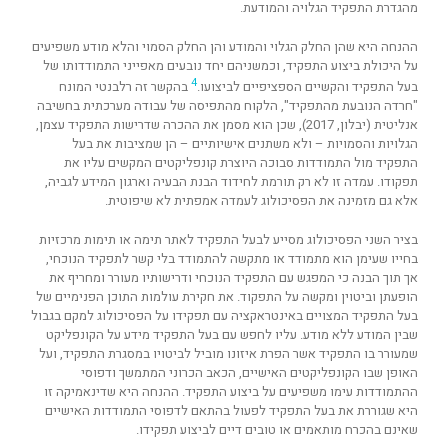
מהגדרת התפקיד הגלויה והמודעת.
ההנחה היא שהן החלק הגלוי והמודע והן החלק הסמוי והלא מודע משפיעים
על היכולת ביצוע התפקיד, וכמשניהם יחד נובעים מאפייני התמודדותו של
4
בעל התפקיד והקשיים הספציפיים לביצועו.
בהקשר זה רלבנטי המונח
"חרדה הנובעת מהתפקיד", הלקוח מהתפיסה של עבודה מערכתית בחשיבה
אנליטית (יבלון, 2017), שכן הוא מסמן את ההכרה שדרישות התפקיד עצמן,
הגלויות והסמויות – ולא משתנים אישיותיים – הן שמציבות את בעל
התפקיד מול התמודדות סבוכה היוצרת קונפליקטים המקשים עליו את
תפקודו. עמדה זו לא רק תורמת לחידוד הבנת הבעיה וארגון המידע לגביה,
אלא גם מזמינה את הפסיכולוג לעמדה אמפתית לא שיפוטית.
בציר השני הפסיכולוג מסייע לבעל התפקיד לאתר תימה או תימות מרכזיות
בחייו שעימן הוא מתמודד או מתקשה להתמודד בלי קשר לתפקיד הנוכחי,
אך תוך הבנה כי המפגש עם התפקיד הנוכחי ודרישותיו מעורר ומחריף את
הופעתן וביטוין ומקשה על התפקוד. את חקירת עולמות התוכן הפנימיים של
בעל התפקיד המצויים באינטראקציה עם תפקידו על הפסיכולוג למקם בגבול
שבין המודע ללא מודע. עליו לחפש עם בעל התפקיד מידע על הקונפליקט
שמעורר בו התפקיד אשר הפרת איזונו מוביל לביטויו במסגרת התפקיד, ועל
האופן שבו הקונפליקטים האישיים, הכאב הכרוני המתמשך ודפוסי
ההתמודדות עימו משפיעים על ביצוע התפקיד. ההנחה היא שדינאמיקה זו
היא שגוררת את בעל התפקיד לפעול בהתאם לדפוסי התמודדות האישיים
שאינם בהכרח מותאמים או טובים דיים לביצוע תפקידו.