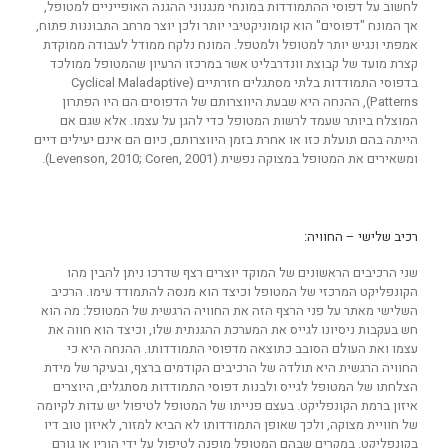
לחשוב על דפוסי ההתמודדות במונחי מנגנוני ההגנה האופייניים למטופל,
אך המונח "דפוסים" הוא קומוניקטיבי יותר ולכן יוצר מרחב התבוננות פתוח,
אמפתי ונגיש יותר למטופל ולמטפל. המונח נלקח ממודל לעבודה ממוקדת
קצרת מועד של קבוצת וונדרבליט אשר במרכזו הרעיון שהמטופל ממולכד
בדפוסי התמודדות בלתי מסתגלים חזרתיים (Cyclical Maladaptive
Patterns), ההנחה היא שבעת היווצרותם של הדפוסים הם היו הפתרון
המוצלח ביותר שעמד לרשות המטופל כדי להגן על עצמו. אלא שגם אם
הייתה בהם תועלת כזו או אחרת בזמן היווצרותם, כיום הם אינם יעילים דיים
ומשאירים את המטופל במצוקה נפשית (Levenson, 2010; Coren, 2001).
רכיב שלישי – החוויה:
שני הרכיבים הראשונים של המוקד יוצרים רצף שדרכו ניתן להבין מהו
הקונפליקט המרכזי של המטופל וכיצד הוא מנסה להתמודד עימו. הרכיב
השלישי מאתר על פני הרצף הזה את החוויה הרגשית של המטופל: מה הוא
חש בעקבות ניסיונו לגייס את המערכת ההגנתית שלו, וכיצד הוא חווה את
עצמו ואת העולם הסובב כתוצאה מדפוסי התמודדותו. ההנחה היא כי
החוויה הרגשית היא תולדה של הרכיבים הקודמים ברצף, ובעיקר של מידת
הצלחתו של המטופל לגייס ולבנות דפוסי התמודדות מסתגלים, היוצרים
איזון ברמת הקונפליקט. בעצם פנייתו של המטופל לטיפול יש עדות לקיומה
של חוויית מצוקה, ולכך שאופן התמודדותו לא הביא למזור, לאיזון טוב דיו
בקונפליקט. במקרים שבהם המטופל מופנה לטיפול על ידי הוריו או גורם