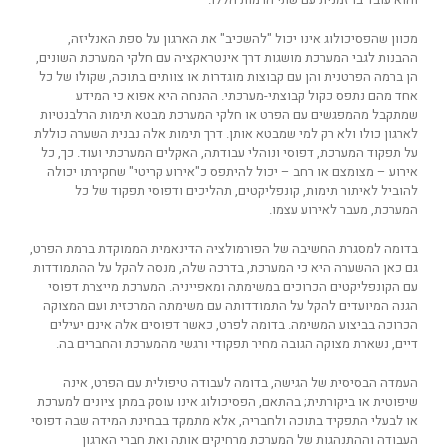
מכוון שהפסיכולוג אינו יכול "להשכיב" את הארגון על ספת האנליזה,
ההבנות לגבי המערכת מושגות דרך אינטראקציה עם חלקי המערכת השונים,
הן ברמה הפרטנית והן עם קבוצות מוגדרות או צוותים בתוכה, שקולו של כל
אחד מהם נתפס כקול קבוצתי-מערכתי. ההנחה היא אפוא כי המידע
שמתקבל מהמפגשים עם הפרט או חלקי המערכת מבטא תימות הרלבנטיות
לארגון כולו ולא רק למי שמבטא אותן. דרך תימות אלה נבנית השערה כוללת
על תפקוד המערכת, דפוסי ונוהלי עבודתה, האקלים המערכתי ועוד. כך, כל
אירוע – מצומצם או רחב – יכול להיתפס כ"אירוע קריטי" שחקירתו יכולה
להוביל לאיתור תימות, קונפליקטים, תהליכים ודפוסי תפקוד של כל
המערכת, מעבר לאירוע עצמו.
בדומה למסגרת החשיבה של הפורמולציה הדינאמית הממוקדת ברמת הפרט,
גם כאן ההשערה היא כי המערכת, בדרכה שלה, מנסה להקל על ההתמודדות
עם הקונפליקטים הכרוכים במשימתה ומאפייניה. המערכת מייצרת דפוסי
הגנה המיועדים להקל על התמודדותה עם משימתה המרכזית ועם המצוקה
הכרוכה בביצוע המשימה. בדומה לפרט, כאשר דפוסים אלה אינם יעילים
דיים, נשארת מצוקה הגובה מחיר תפקודי ורגשי מהמערכת והחברים בה.
העמדה הבסיסית של הגישה, בדומה לעבודה טיפולית עם הפרט, אינה
שיפוטית או ביקורתית; בהתאם, הפסיכולוג אינו עוסק במתן ציונים למערכת
או לבעלי התפקיד בתוכה ולחבריה, אלא מתמקד בבחינת המידה שבה דפוסי
העבודה וההתנהגות של המערכת מרחיקים אותה ואת חברי הארגון