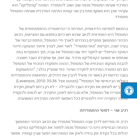
המרכזי שעימו המטופל מנסה שוב ושוב להתמודד. המונח "קונפליקט" הוא
עקרוני שכן הוא משקף מתח בין שני קצוות התימה המרכזית שעימה המטופל
מתמודד.
בהתאם לתפיסה הדינאמית, המניחה כי ההיסטוריה ההתפתחותית של
המטופל היא האחראית לכאב שהוא חש כיום במפגש עם המציאות, הכאב
הכרוני המתמשך מתקיים בהגדרתו לאורך חיי המטופל, ונתפס כביטוי של
בעיה ישנה, הקיימת "מאז ומתמיד". לאור זאת, לצורך איתור המצוקה וזיהוי
המוקד הטיפולי יש לחקור יחד עם המטופל את עברו, תוך התמקדות במה
שנתפס או משוער כקונפליקט מרכזי. עם זאת, אף שחקירת העבר חשובה
להבנת מצוקתו הנוכחית של המטופל, ההווה ותפקודו הנוכחי של המטופל
הם הם המטרה המרכזית לחקירה ושינוי. כפי שמציין בולבי, "ההתעמקות
בעבר נדרשת רק כאשר זה מועיל להבין את הדרכים, התחושות וההתמודדות
בעולמו הבינאישי של המטופל" (מצוטט אצל: Levenson, 2010: 35-36).
לפיכך יש לתחום את חקירת העבר ולהגבילה – לא רק ביחס לעומק חקירת
ההיסטוריה של המטופל, אלא גם ביחס לתוכן החקירה: יש לנסות ולהקפיד
שתכני החקירה יהיו רלוונטיים ככל האפשר לתימה המרכזית המשוערת.
רכיב שני – דפוסי ההתמודדות:
רכיב זה מתייחס לדרך שבה המטופל מתמודד עם הכאב הכרוני המתמשך.
ההנחה הבסיסית הינה כי המטופל מנסה לפתור את הקונפליקט כמיטב
יכולתו בכל נקודת זמן בחייו ולאזן את המתח ואת הפער שבין קצותיו. אפשר