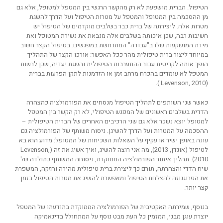
הטיפול. הברית מושפעת לא רק מהקשר הרגשי בין המטפל למטופל, אלא גם
מן ההסכמה בין המטופל והמטפל על מטרות הטיפול ועל הדרך להשגת
מטרות אלה. ליצירתה של ברית כבר בשלבים מוקדמים של הטיפול יש
חשיבות רבה, שכן איכותה בשלבים אלה מנבאת את נשירת המטופל ואת
מידת המושקעות שלו ב"עבודה" המתרחשת במפגשים. בטיפול הקצר חשוב
במיוחד ליצור ברית טיפולית מהר ככל האפשר: אורכו הקצר של התהליך
הופך אותה לקריטית עבור ההתערבות הטיפולית והשגת יעדיה, שכן לרשות
המטפל לא עומדים בהכרח מרחב זמן או הזדמנות לתקן הפרעות בברית
(Levenson, 2010 ).
כאשר שני השותפים לתהליך הטיפול מנסחים את הפורמולציה כהצהרה
הדדית בשלבים ראשונים של המפגש הטיפולי, לא רק הקשר בין המטפל
למטופל יוצא נשכר אלא גם שני הרכיבים האחרים של הברית הטיפולית –
ההסכמה על המטרות ועל הדרך להשיגן. ניסוח משותף של הפורמולציה גם
עונה באופן ישיר או עקיף על השאלות השכיחות של המטופל: מדוע הוא בא
לטיפול (אוגדן, 2013), מה אני רוצה להשיג, ואיך אשיג את זה (Levenson,
2010). תהליך איתור הפורמולציה הממוקדת, ניסוחה המשותף כתולדה של
שיח הדדי והצהרתה, תורם כך ליצירת ברית טיפולית מהירה וחזקה, המשפרת
את הפרוגנוזה להצלחת הטיפול ומאפשרת להשיג את מטרות הטיפול בזמן
קצר יותר.
בנוסף, שמירתה האקטיבית של הפורמולציה הממוקדת בתודעתו של המטפל
יוצרת עוגן מבני, המזמין כל העת מבט נוסף על המתחולל בדינאמיקה