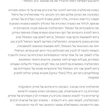
להם נוגע לשאיפה לאתר ולהגדיר את מה שנמצא "בלב הטיפול".
המונח פורמולציה מתייחס לחיבור של מרכיבים שונים על פי נוסחה מוגדרת
המכתיבה את המינון שלהם ואת דרך חיבורם. כדי שפורמולציה של טיפול
תעמוד בדרישות ההגדרה, עליה לספק מסגרת להבנה הקלינית של המידע
שנאסף, לכלול את המטרה המרכזית של התהליך ולשמש כמסגרת המנתבת
את ההתערבויות של המטפל. הפורמולציה מבטאת תובנה אינטגרטיבית
ביחס לסיבת היווצרותו של רצף האירועים המסוים שעלה מאיסוף המידע,
ביחס למשמעות הרצף עבור המטופל, וביחס לאופן שבו המטופל מגיב
ומרגיש במגוון סיטואציות. הפורמולציה מסייעת לאנשי הטיפול להבין טוב
יותר את התנהגותו של המטופל, לתת משמעות מותאמת למחשבותיו,
רגשותיו ולעזור לו להבין את התנהלותו בחיי היום יום ובמרחב הטיפולי.
עליה לשפוך אור על אופי ועיתוי ההתפתחויות המרכזיות עד ההווה ולהסביר
תסמינים, מגבלות וקשיים לאור תופעות, אירועים ודפוסי התפתחות.
הפורמולציה מאפשרת גם לחזות מה צפוי לקרות בעתיד ולהעלות השערות
ביחס לאופן שבו יגיב המטופל מול סיטואציות שונות של התמודדות עם
קונפליקטים ביום יום, כולל (ואולי בעיקר) תגובות שאינן יעילות לפתרון
מצוקותיו.
פורמולציה אינה אבחנה. האבחנה היא סיכום של תווית, והפונקציה
המרכזית בה היא סטטיסטית, שכן במסגרתה הפרט מושווה לרשימת
קריטריונים כדי למצוא התאמה מרבית בין תסמיניו לבין תסמינים של אחרים.
הפורמולציה, לעומת זאת, היא דינאמית – מתארת רצף של שרשרת רכיבים
ואת הדינאמיקה המשתלשלת ממקור ההפרעה ועד לביטוי ההתנהגותי