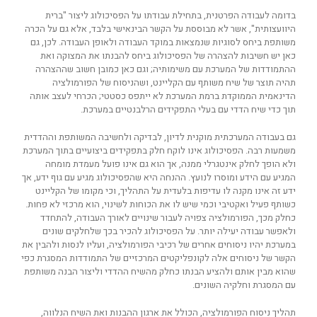
בדומה לעבודה הפרטנית, בתחילת עבודתו על הפסיכולוג ליצור "ברית
היוועצותית", אשר לא מבוססת על הקשר הבינאישי בלבד, אלא גם על הכרה
משותפת ביחס לסוגיות שנמצאות במוקד העבודה ולאופן העבודה. לכן, גם
כאן יש חשיבות להצהרה של הפסיכולוג ביחס להבנתו את המצוקה ואת
ההתמודדות של המערכת עם משימותיה; וגם כאן כמובן חשוב שההצהרה
תהיה תוצר של שיח משותף עם הקליינט, ושהניסוח של הפורמולציה
הדינאמית הממוקדת ברמת המערכת לא ייתפס כסטטי; הכרחי לעצב אותה
תוך כדי שיח הדדי עם בעלי התפקידים הרלבנטיים במערכת.
גם בעבודה המערכתית מוקנית לדיון, לבדיקה ולחשיבה המשותפת וההדדית
משמעות רבה. הפסיכולוג אינו לוקח חלק בתפקידים ביצועיים בתוך המערכת
ולא הופך לחלק אינטגרלי ממנה, אך הוא גם אינו פועל מעמדת מומחה
המגיע עם הידע ומוסרו לנועץ. ההנחה היא שהפסיכולוג מגיע עם גוף ידע, אך
ידע זה אינו מקנה לו עדיפות בלעדית על התהליך, וכי מקומו של הקליינט
כשותף פעיל ואקטיבי וכמי שיש לו את הכוחות לשינוי, הוא מרכזי לא פחות.
כחלק מכך, הפורמולציה צפויה לעבור שינויים לאורך העבודה, להתחדד
ולאפשר עבודה יעילה יותר. על הפסיכולוג להכיר בכך שלחלקים שונים
במערכת יהיו ניסוחים אחרים של רכיבי הפורמולציה, ועליו לנסות ולהבין את
הקשר של ניסוחים אלה לקונפליקטים המרכזיים של התמודדות המסגרת כפי
שהוא מבין אותם ולהציע הבנתו כחלק מהשיח ההדדי וליצור הבנה משותפת
עם המסגרת וחלקיה השונים.
תהליך ניסוח הפורמולציה, הכולל את ארגון ההבנות ואת השיח הנלווה,