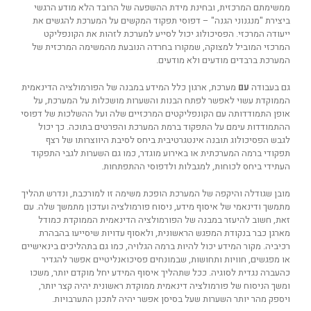
ממשימתם המרכזית, ובחינת מידת ההשפעה של הרובד הלא מודע הרגשי
ביצירת "מנגנוני הגנה" – דפוסי תפקוד המקשים על המערכת להגשים את
ייעודה המרכזי. הפסיכולוג יכול לסייע למערכת לזהות את הקונפליקט
המרכזי המוביל למצוקה, שמקורו בחרדה הנובעת מהמשימה המרכזית של
המערכת ברבדים מודעים ולא מודעים.
גם בעבודה
עם
מערכת, ארגון כלל המידע במבנה של הפורמולציה הדינאמית
הממוקדת עשוי לאפשר לפתח הבנות והשערות מושכלות על המערכת, על
אופן התמודדותה עם הקונפליקטים המרכזיים שלה ועל ההשלכות של דפוסי
ההתמודדות עימם על התפקוד ברמת המערכת והפרטים בתוכה. כך יכול
לגבש הפסיכולוג תובנה אינטגרטיבית ביחס לסיבת היווצרותו של רצף
תפקודי ברמה המערכתית או באירוע מוגדר, כמו גם השערות לגבי התפקוד
העתידי ביחס לכוחות, למגבלות ולדפוסי ההתפתחות.
מובן שגודלה והיקפה של המערכת הופכת משימה זו למורכבת, ונדרש תהליך
מתמשך ודינאמי של איסוף מידע, ניסוח פורמולציה ועדכון מתמשך שלה. עם
זאת, חשוב להיעזר במבנה של הפורמולציה הדינאמית הממוקדת כמודל
מארגן כבר בנקודת המפגש הראשונית, ולאסוף עדויות שיסייעו בהבהרת
רכיביה. מקור המידע יכול להיות ברמה הגלויה, כמו גם בתהליכים בינאישיים
או מפגשים, חוויות ותחושות, שבמונחים פסיכואנליטיים אפשר להגדיר
כהעברה נגדית לסוגיה. ככל שתהליך איסוף המידע יחל מוקדם יותר, משכו
ומשך הניסוח של פורמולציה דינאמית ממוקדת ראשונית יהיה קצר יותר,
ויספק מהר יותר השערות שעל בסיסן אפשר יהיה לתכנן התערבויות.