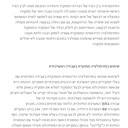
האינטגרציה בין הציר של הגדרת התפקיד והחרדה הנובעת ממנו לבין הציר
האישי-אישיותי יוצרת תמונה המובילה להבנה טובה יותר של תפקודו
המוצלח או הכושל של איש הצוות. היא עשויה גם לאפשר לשיח המשותף
לשנות את אופייה של ההיוועצות, גם אם החלה בבקשה להנחיות פעולה
והיענות לבקשה, המתייחסת רק לחלק הגלוי של התפקיד והתפקוד.
הפורמולציה הדינאמית הממוקדת עשויה לספק הבנה ולתת מענה
למחסומים סמויים שהפונה ממולכד בתוכם ודפוסי תגובה לא יעילים
המשבשים תפקודו.
שימוש בפורמולציה ממוקדת בעבודה המערכתית
לשימוש שתואר בפורמולציה הדינאמית הממוקדת בעבודה הפרטנית עם
בעלי תפקידים בתוך המערכת יש היבטים מערכתיים חשובים: ההנחה היא
שכאשר הפסיכולוג מסייע לבעל התפקיד למלא את תפקידו באופן מלא
ויעיל יותר, ההשפעה וההשלכות של תוצרי עבודתו יקרינו על מעגלים רחבים
במערכת ויובילו להשפעה מערכתית. היבט מערכתי זה של
עבודה
בתוך
המערכת החינוכית, כלומר עם פרטים בתוכה, מובחן
מעבודה
עם
המערכת כיחידה, אם כי הוא השכיח יותר, שכן ברוב המקרים
הפסיכולוג החינוכי לא מוזמן לבצע עבודה בעלת אופי מערכתי ארגוני, ואף
נתקל בהתנגדות מצד מנהל המסגרת כאשר הוא מנסה לעבוד עם המסגרת
החינוכית כ"קליינט". בנוסף, במקרים רבים הפסיכולוג מצידו משתף פעולה