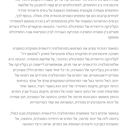
אינטגרציה בין התחומים, לפסיכולוגים רבים קשה להתבונן על שלושת
התחומים מעמדה מקצועית משותפת הנשענת על בסיס תיאורטי מרכזי.
לעיתים קרובות הם אף נתפסים כשונים מהותית אלה מאלה. בנוסף לכך,
הבסיס התיאורטי-המשגתי של חלק מהתחומים לא בהכרח מותאם למאפייני
הקליניקה הייחודית של הפסיכולוג החינוכי. כתוצאה מהקשיים הללו נוצרים
פערים בין מסגרת החשיבה וטכניקת העבודה לבין המציאות שבה הפסיכולוג
מתפקד.
המאמר הנוכחי מציע את השימוש בפורמולציה דינאמית ממוקדת כמסגרת
חשיבה אינטגרטיבית ופרקטית בעלת פוטנציאל מארגן ו"מותאם דיו"
לקליניקה הייחודית של הפסיכולוג החינוכי, על שלושת תחומיה. ההנחה היא
שלפורמולציה הדינאמית יש שני פנים, שמאפשרים ליישמה הן בקליניקה של
הפרט והן בקליניקה של המערכת, וכי כל אחד משני הפנים הללו מעורבים
ממדים דיאגנוסטיים. שני הפנים של הפורמולציה מזכירים את דמותו של
ינוס, האל הרומי בעל שני הפרצופים הממוקמים עורף אל עורף. במיתוס
הרומי הקדום, מיקומו האופייני של ינוס הוא בשערי העיר, כאשר אחד
מפרצופיו פונה אל החוץ והשני פונה אל הפנים. מיקומו בגבול שבין הפנים
והחוץ מאפשר התבוננות פנימה אל הפרט, והחוצה אל המערכת, תוך שמירה
על זהות אינטגרטיבית מוגדרת, המשרתת את שתי הטריטוריות.
במאמר אדגים כיצד מאפשרת הפורמולציה הדינאמית הממוקדת מבט כפול,
בדומה לזה של ינוס: פנימה, אל הפרט או היחידה המוגדרת, והחוצה, אל
המערכת כסביבה חיצונית העוטפת את הפנים. אראה כיצד התנועה