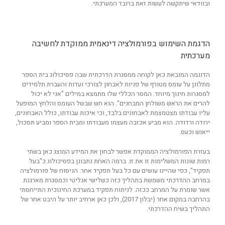
ובוודאי שיתקשה לעשות זאת ברובד המערכתי.
הדגמת השימוש בפורמולציה דינאמית ממוקדת לחשיבה
מערכתית
הדוגמה המובאת כאן לקוחה ממסגרת הדרכתית שבה פסיכולוג בית הספר
מתלונן על עומס מטורף של פניות לאבחון לצורכי ועדות והעברת תלמידים
למסגרות חינוך מיוחד. המסר הכללי שלו מתמצא במילים "אני לא יכול
להרים את הראש משולחן המבחנים". הוא חש שבשל העומס והלחץ המופעל
עליו עבודתו מצטמצמת לאבחונים בלבד, וכי איכות עבודתו, כולל האבחונים,
ירודה ורדודה. הוא מביע אכזבה מעצמו מעבודתו ומבית הספר ומביע תסכול,
ייאוש וכעס.
בעזרת הפורמולציה הממוקדת אפשר לבחון את המידע המוצג כאן בשתי
רמות שונות המשלימות זו את זו. ברמה האחת נתבונן בפסיכולוג כ"בעל
תפקיד", כפי שהיינו עושים עם כל בעל תפקיד אחר. הניסוח של פורמולציה
במרחב ההדרכתי משמשת בתהליך כזה כשלישי אנליטי וכמסגרת מארגנת
אשר שומרת על המרחב ככזה. לניתוח תפקיד במערכת החינוכית התייחסתי
בהרחבה במקום אחר (יבלון 2017), ולכן כאן ארחיב יותר על היבט אחר של
התהליך בשיח ההדרכתי.