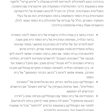
בהדרכה הוצע לפסיכולוג להתייחס למידע שהעלה כ"אירוע קריטי" ולחקור
אותו באמצעות רכיבי הפורמולציה הממוקדת תוך אינטגרציה עם החשיבה
האנליטית המערכתית. תהליך זה הוביל לגיבוש השערות על הדינאמיקה
המערכתית בבית הספר והשפעתה ברמה המערכתית, כמו גם על בעלי
התפקיד השונים, כולל על עבודתו של פסיכולוג בית הספר עצמו. להלן
ההשערות שעלו בשיח שהתפתח בהדרכה:
הכרה בפער בין עמדה גלויה ורשמית של בית הספר לרמה הסמויה:
ברמה הגלויה, משימתו המרכזית של בית הספר היא מתן מענה
לאוכלוסיית יעד של תלמידים המורכבות מתושבי מספר שכונות
בעלות מאפיינים סוציו-אקונומים מאוד שונים, ויצירת מרחב
לאינטגרציה בבית הספר. עם זאת, ברמה הסמויה אפשר לזהות לחץ
תובעני של "השכונות הטובות" להישגים ומצוינות לימודית, המלווה
בראיית השכונות ה"לא טובות" כגורם מעכב ואף מחבל בהשגת יעד
זה. בין המשימה הגלויה למשימה הסמויה מתקיים קונפליקט מובנה
ומורכב, שאותו אפשר לזהות כ"הכאב הכרוני המתמשך" של בית
הספר.
הקונפליקט נובע מלחצי הורים, כמו גם מלחצים של "המערכת
הפוליטית", אשר מרמזת בעקיפין על "עריפת ראשים" אם ההישגים
הנדרשים לא יתממשו.
התמודדותו של בית הספר עם הקונפליקט מציפה אותו ב"חרדה
הנובעת מהתפקיד" המובילה באופן סמוי (ויתכן ברמה לא מודעת)
לפתור את הקונפליקט באמצעות הניסיון "להיפטר" מכל מי שמעורר
קשיים להשגת יעדי המצוינות הלימודית.