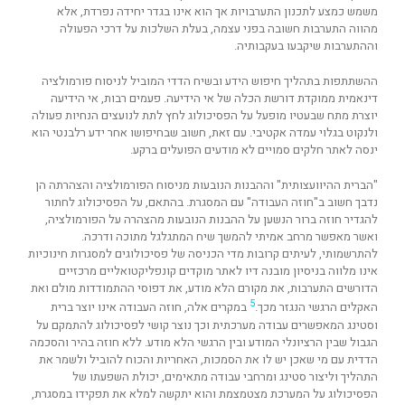
משמש כמצע לתכנון התערבויות אך הוא אינו בגדר יחידה נפרדת, אלא
מהווה התערבות חשובה בפני עצמה, בעלת השלכות על דרכי הפעולה
וההתערבות שיקבעו בעקבותיה.
ההשתתפות בתהליך חיפוש הידע ובשיח הדדי המוביל לניסוח פורמולציה
דינאמית ממוקדת דורשת הכלה של אי הידיעה. פעמים רבות, אי הידיעה
יוצרת מתח שבעטיו מופעל על הפסיכולוג לחץ לתת לנועצים הנחיות פעולה
ולנקוט בגלוי עמדה אקטיבי. עם זאת, חשוב שבחיפושו אחר ידע רלבנטי הוא
ינסה לאתר חלקים סמויים לא מודעים הפועלים ברקע.
"הברית ההיוועצותית" וההבנות הנובעות מניסוח הפורמולציה והצהרתה הן
נדבך חשוב ב"חוזה העבודה" עם המסגרת. בהתאם, על הפסיכולוג לחתור
להגדיר חוזה ברור הנשען על ההבנות הנובעות מהצהרה על הפורמולציה,
ואשר מאפשר מרחב אמיתי להמשך שיח המתגלגל מתוכה ודרכה.
להתרשמותי, לעיתים קרובות מדי הכניסה של פסיכולוגים למסגרות חינוכיות
אינו מלווה בניסיון מובנה דיו לאתר מוקדים קונפליקטואליים מרכזיים
הדורשים התערבות, את מקורם הלא מודע, את דפוסי ההתמודדות מולם ואת
5
האקלים הרגשי הנגזר מכך.
במקרים אלה, חוזה העבודה אינו יוצר ברית
וסטינג המאפשרים עבודה מערכתית וכך נוצר קושי לפסיכולוג להתמקם על
הגבול שבין הרציונלי המודע ובין הרגשי הלא מודע. ללא חוזה בהיר והסכמה
הדדית עם מי שאכן יש לו את הסמכות, האחריות והכוח להוביל ולשמר את
התהליך וליצור סטינג ומרחבי עבודה מתאימים, יכולת השפעתו של
הפסיכולוג על המערכת מצטמצמת והוא יתקשה למלא את תפקידו במסגרת,