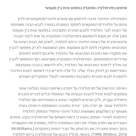
שימוש בפורמולציה ממוקדת במפגש צוות בין-מקצועי
הפסיכולוג החינוכי מרבה להיפגש עם צוותים חינוכיים/מקצועיים ולדון
עימם על תלמידים המתקשים לתפקד במסגרת במטרה לגבש הבנה משותפת
של הצוות לגבי התלמיד ולגבש תוכנית התערבות. במפגשי צוות בין-מקצועי
מעין אלה יש מקום להשתמש בפורמולציה הממוקדת על מנת ליצור תובנה
אינטגרטיבית של הצוות החינוכי ביחס לתלמיד, לארגן את הבנת הצוות על
התנהגותו ותפקודו ולתת להם משמעות. מתן המשמעות לא רק מאפשר להבין
את תפקודו ואת נסיבות התנהגותו של התלמיד אלא גם לחזות דפוסים
עתידיים והתפתחותם. הפורמולציה הממוקדת משרטטת רצף המאפשר להבין
מה מוליך לדפוסי התנהגותו של התלמיד, ולא להישאר בהבנה מצומצמת
המתייחסת רק לחלק הגלוי שלה. כל אלה חיוניים כדי לאפשר לצוות החינוכי
ולמסגרת לגבש תוכנית התערבות המתאימה לבעלי התפקידים השונים.
האיתור והניסוח של פורמולציה על הפרט בשיתוף הצוות המלווה אותו
מספקים לצוות מודל להבנת הבעיות של המטופל וכלים לבניית תוכנית
טיפולית עקבית, ולכן תורמים לתפקוד הצוות בהתמודדותו עם התלמיד
ולתלמיד עצמו. אך יתרה מכך: יצירת התובנה המשותפת וניסוחה בשיח
משותף הן כשלעצמן משמשות כמכל חינוכי-טיפולי המספק לתלמיד
הזדמנות לשינוי. ואמנם, נמצא כי ניסוח משותף של פורמולציה בקרב צוותים
העובדים עם הפרט מעלה את רמת האמפתיה כלפיו, משפרת את התקשורת
בתוך הצוות ומגבירה את הביטחון של חברי הצוות בתפקודם (McWilliams,
1999; Whitton, 2016). בנוסף, תהליך גיבוש של פורמולציה ביחס לתלמיד