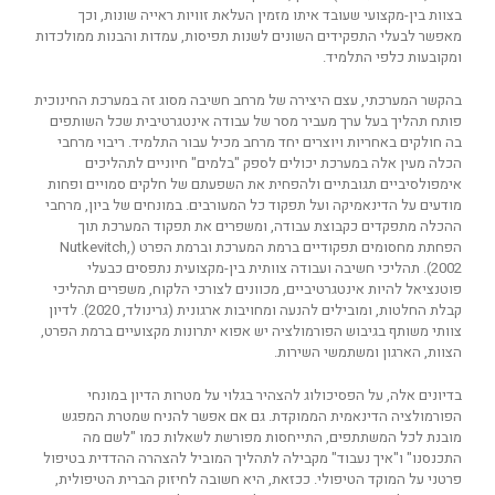
בצוות בין-מקצועי שעובד איתו מזמין העלאת זוויות ראייה שונות, וכך
מאפשר לבעלי התפקידים השונים לשנות תפיסות, עמדות והבנות ממולכדות
ומקובעות כלפי התלמיד.
בהקשר המערכתי, עצם היצירה של מרחב חשיבה מסוג זה במערכת החינוכית
פותח תהליך בעל ערך מעביר מסר של עבודה אינטגרטיבית שכל השותפים
בה חולקים באחריות ויוצרים יחד מרחב מכיל עבור התלמיד. ריבוי מרחבי
הכלה מעין אלה במערכת יכולים לספק "בלמים" חיוניים לתהליכים
אימפולסיביים תגובתיים ולהפחית את השפעתם של חלקים סמויים ופחות
מודעים על הדינאמיקה ועל תפקוד כל המעורבים. במונחים של ביון, מרחבי
ההכלה מתפקדים כקבוצת עבודה, ומשפרים את תפקוד המערכת תוך
הפחתת מחסומים תפקודיים ברמת המערכת וברמת הפרט (Nutkevitch,
2002). תהליכי חשיבה ועבודה צוותית בין-מקצועית נתפסים כבעלי
פוטנציאל להיות אינטגרטיביים, מכוונים לצורכי הלקוח, משפרים תהליכי
קבלת החלטות, ומובילים להנעה ומחויבות ארגונית (גרינולד, 2020). לדיון
צוותי משותף בגיבוש הפורמולציה יש אפוא יתרונות מקצועיים ברמת הפרט,
הצוות, הארגון ומשתמשי השירות.
בדיונים אלה, על הפסיכולוג להצהיר בגלוי על מטרות הדיון במונחי
הפורמולציה הדינאמית הממוקדת. גם אם אפשר להניח שמטרת המפגש
מובנת לכל המשתתפים, התייחסות מפורשת לשאלות כמו "לשם מה
התכנסנו" ו"איך נעבוד" מקבילה לתהליך המוביל להצהרה ההדדית בטיפול
פרטני על המוקד הטיפולי. ככזאת, היא חשובה לחיזוק הברית הטיפולית,