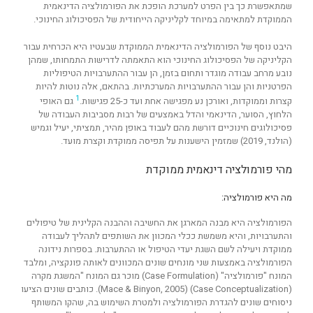
שמתאפשרת כך בין הפרט למערכת הופכת את הפורמולציה הדינאמית
הממוקדת למתאימה במיוחד לקליניקה הייחודית של הפסיכולוג החינוכי.
היבט נוסף של הפורמולציה הדינאמית הממוקדת שבעטיו היא הכרחית עבור
הקליניקה של הפסיכולוג החינוכי הוא התאמתה לדרישות התמחותו, שמהן
נובע מרחב עבודה מוגדר ותחום בזמן, הן עבור ההתערבויות הטיפוליות
הפרטניות והן עבור ההתערבויות המערכתיות. בהתאם, אלה נוטות להיות
1
קצרות וממוקדות, ואורכן נע מפגישה אחת ועד כ-25 פגישות.
גם האופי
הלחוץ, הסוער, הדינאמי והדל באמצעים של רבות מסביבות העבודה של
פסיכולוגים חינוכיים דורשת מהם לעבוד באופן מהיר, תמציתי, יעיל וגמיש
(הולנד, 2019) שמזמין הישענות על תפיסה ממוקדת וקצרת מועד.
מהי פורמולציה דינאמית ממוקדת
מה היא פורמולציה:
הפורמולציה היא מבנה המארגן את החשיבה וההבנה הקלינית של טיפולים
והתערבויות, והיא משמשת ככלי המכוון את השותפים לתהליך לעבודה
ממוקדת ויעילה לשם השגת יעדי הטיפול או ההתערבות. בספרות נידונה
הפורמולציה באמצעות שני מונחים שונים המכוונים לאותה פונקציה, ומלבד
המונח "פורמולציה" (Case Formulation) מוכר גם המונח "המשגת מקרה
(Case Conceptualization) (Mace & Binyon, 2005). כותבים שונים הציעו
ניסוחים שונים להגדרת הפורמולציה ולמטרת השימוש בה, שהקו המשותף