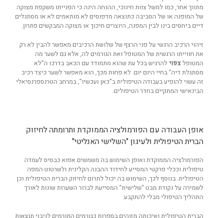
מתווך אחר, כמו למשל צוות חינוכי, ההנחה הינה כי הפנייתו משקפת מצוקה
של המופנה או של הסביבה כתוצאה מדפוסים לא מותאמים לא או מסתגלים
דיים ביחסים בינו לבין המפנה, היוצרים חיכוך או מצוקה המבקשים פתרון.
זיהוי הרכיב הרגשי על פני הרצף של שלושת הרכיבים מאפשר להבין לא רק
את חווייתו הרגשית של המטופל ואת הגורמים לה, אלא גם לשער מה
המטופל
צפוי
להרגיש בכל עת שהוא מתמודד עם הכאב בדרכו ה"לא
מסתגלת דיה" בחיי היום יום. לא פחות מכך, הוא מאפשר לשער כיצד רכיב
זה עשוי להופיע בעבודה הטיפולית ב"כאן ועכשיו", במרחב הטרנספרנסיאלי
הבינאישי המתקיים בחדר הטיפולים.
אופן העבודה עם הפורמולציה הממוקדת ותרומתה לחיזוק
הברית הטיפולית ולעיגון "השלישי האנליטי"
הפורמולציה הממוקדת ואופן השימוש בה משמשים אפוא כבסיס לעמדה
טיפולית וככלי פרקטי המסייע לחידוד ההבנה הקלינית ולשרטוט המפה
הטיפולית. בנוסף לכך, השימוש בה יכול לתרום לחיזוק הברית הטיפולית וכן
לשמירה על נקודת מבט "שלישית" המסייעת לברור השערות שונות לאורך
התהליך הטיפולי מבלי להתקבע.
הברית הטיפולית ואיכותה מזוהים בספרות כגורמים התורמים לניבוי תוצאות